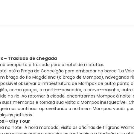
ox – Traslado de chegada
o aeroporto e traslado para o hotel de mototáxi.
otel até a Praça da Conceição para embarcar no barco “La Valer
um braço do rio Magdalena (o braço de Mompox), navegando r
possível observar a infraestrutura de Mompox de outro ponto de 
egião, como garças, o martim-pescador, o corvo-marinho, entr
etido no rio. Ao retornar à cidade, encontramos Mompox à noit
 suas memórias e tornará sua visita a Mompox inesquecível. Ch
ugerimos continuar aproveitando a noite em Mompox: vocês pod
alguns petiscos.
x – City Tour
 no hotel. À hora marcada, visita às oficinas de filigrana Wam
e as pessoas podem apreciar os materiais e a tradição que at