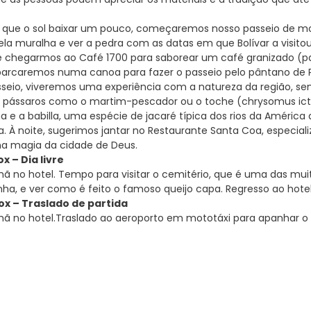
s que o sol baixar um pouco, começaremos nosso passeio de mot
a muralha e ver a pedra com as datas em que Bolívar a visitou, 
é chegarmos ao Café 1700 para saborear um café granizado (p
arcaremos numa canoa para fazer o passeio pelo pântano de Pi
seio, viveremos uma experiência com a natureza da região, sendo
 pássaros como o martim-pescador ou o toche (chrysomus ict
 e a babilla, uma espécie de jacaré típica dos rios da América 
. À noite, sugerimos jantar no Restaurante Santa Coa, especia
 na magia da cidade de Deus.
x – Dia livre
 no hotel. Tempo para visitar o cemitério, que é uma das muita
nha, e ver como é feito o famoso queijo capa. Regresso ao hote
x – Traslado de partida
ã no hotel.Traslado ao aeroporto em mototáxi para apanhar o 