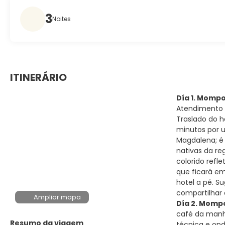
3
Noites
ITINERÁRIO
Día 1. Momp
Atendimento n
Traslado do h
minutos por 
Magdalena; é 
nativas da r
colorido refl
que ficará em
hotel a pé. S
compartilhar 
Ampliar mapa
Día 2. Mompo
café da manhã
Resumo da viagem
técnica e ond