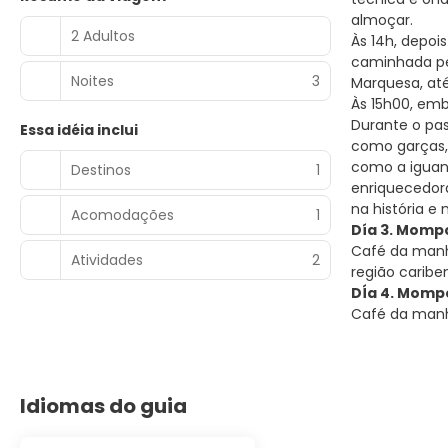
almoçar.
2 Adultos
Às 14h, depoi
caminhada pel
Noites
3
Marquesa, at
Às 15h00, emb
Durante o pas
Essa idéia inclui
como garças,
como a iguana
Destinos
1
enriquecedora
na história e
Acomodações
1
Día 3. Mompo
Café da manhã
Atividades
2
região caribe
DÍa 4. Mompo
Café da manh
Idiomas do guia