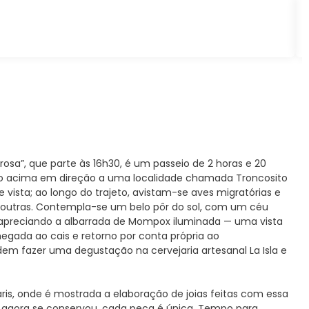
osa”, que parte às 16h30, é um passeio de 2 horas e 20
io acima em direção a uma localidade chamada Troncosito
vista; ao longo do trajeto, avistam-se aves migratórias e
e outras. Contempla-se um belo pôr do sol, com um céu
e, apreciando a albarrada de Mompox iluminada — uma vista
egada ao cais e retorno por conta própria ao
em fazer uma degustação na cervejaria artesanal La Isla e
aris, onde é mostrada a elaboração de joias feitas com essa
é agora se conservou, cada peça é única. Tempo para