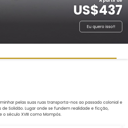
A partir de
US$437
Eu quero isso!!
minhar pelas suas ruas transporta-nos ao passado colonial e
de Solidão. Lugar onde se fundem realidade e ficção,
e o século XVIII como Mompós.