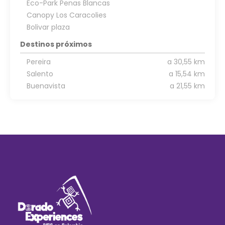
Eco-Park Penas Blancas
Canopy Los Caracolies
Bolivar plaza
Destinos próximos
Pereira
a 30,55 km
Salento
a 15,54 km
Buenavista
a 21,55 km