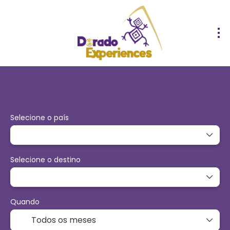
Hospedagens
Transfer
Passeios
Pacotes & Cir
Selecione o país
Selecione o destino
Quando