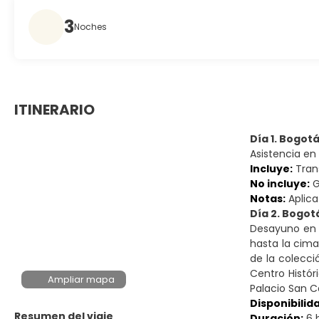
3
Noches
ITINERARIO
Día 1. Bogot
Asistencia en
Incluye:
Trans
No incluye:
G
Notas:
Aplica
Día 2. Bogot
Desayuno en e
hasta la cim
de la colecci
Centro Histór
Ampliar mapa
Palacio San C
Disponibilid
Resumen del viaje
Duración:
6 