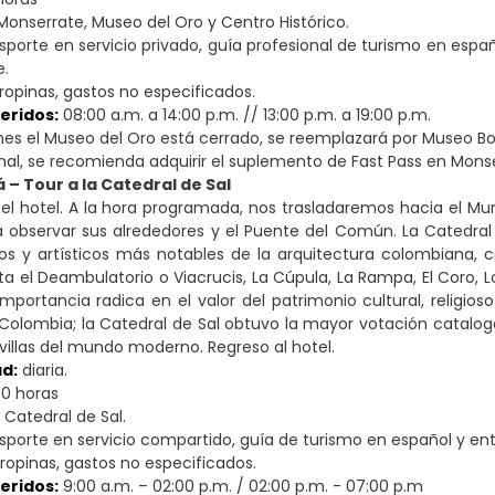
onserrate, Museo del Oro y Centro Histórico.
porte en servicio privado, guía profesional de turismo en españo
e.
ropinas, gastos no especificados.
eridos:
08:00 a.m. a 14:00 p.m. // 13:00 p.m. a 19:00 p.m.
nes el Museo del Oro está cerrado, se reemplazará por Museo Bo
nal, se recomienda adquirir el suplemento de Fast Pass en Monse
á – Tour a la Catedral de Sal
l hotel. A la hora programada, nos trasladaremos hacia el Muni
á observar sus alrededores y el Puente del Común. La Catedral
cos y artísticos más notables de la arquitectura colombiana,
sita el Deambulatorio o Viacrucis, La Cúpula, La Rampa, El Coro,
importancia radica en el valor del patrimonio cultural, religios
 Colombia; la Catedral de Sal obtuvo la mayor votación catalogá
villas del mundo moderno. Regreso al hotel.
ad:
diaria.
30 horas
Catedral de Sal.
porte en servicio compartido, guía de turismo en español y entr
ropinas, gastos no especificados.
eridos:
9
:00 a.m. – 02:00 p.m. / 02:00 p.m. - 07:00 p.m