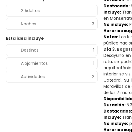
Destacado:
M
2 Adultos
Incluye:
Trans
en Monserrat
Noches
3
No incluye:
P
Horarios sug
Notas:
Los lu
Esta idea incluye
público nacio
Día 3. Bogot
Destinos
1
Desayuno en e
ruta, se podr
Alojamientos
1
arquitectóni
interior se vi
Actividades
2
Catedral. Su 
Maravillas de
de las 7 mara
Disponibilid
Duración:
5.
Destacados:
Incluye:
Trans
No incluye:
p
Horarios sug