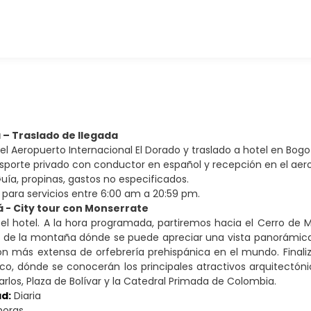
á – Traslado de llegada
 el Aeropuerto Internacional El Dorado y traslado a hotel en Bogo
porte privado con conductor en español y recepción en el aer
uía, propinas, gastos no especificados.
 para servicios entre 6:00 am a 20:59 pm.
á - City tour con Monserrate
l hotel. A la hora programada, partiremos hacia el Cerro de M
a de la montaña dónde se puede apreciar una vista panorámica
ón más extensa de orfebrería prehispánica en el mundo. Finali
ico, dónde se conocerán los principales atractivos arquitectóni
arlos, Plaza de Bolívar y la Catedral Primada de Colombia.
ad:
Diaria
horas