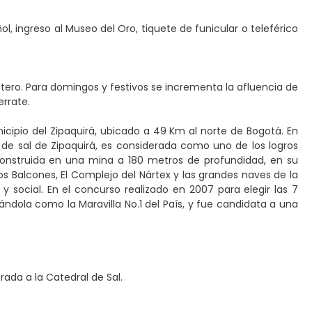
l, ingreso al Museo del Oro, tiquete de funicular o teleférico
tero. Para domingos y festivos se incrementa la afluencia de
rrate.
cipio del Zipaquirá, ubicado a 49 Km al norte de Bogotá. En
 de sal de Zipaquirá, es considerada como uno de los logros
 construida en una mina a 180 metros de profundidad, en su
 Los Balcones, El Complejo del Nártex y las grandes naves de la
o y social. En el concurso realizado en 2007 para elegir las 7
ndola como la Maravilla No.1 del País, y fue candidata a una
ada a la Catedral de Sal.